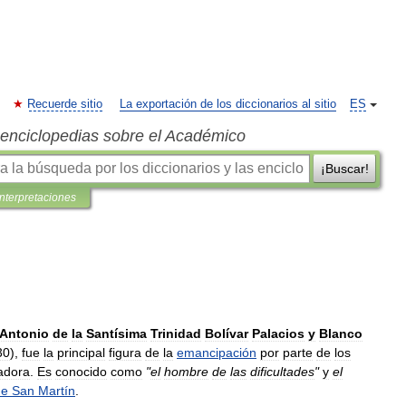
Recuerde sitio
La exportación de los diccionarios al sitio
ES
s enciclopedias sobre el Académico
¡Buscar!
interpretaciones
Antonio
de
la
Santísima
Trinidad
Bolívar
Palacios
y
Blanco
30
),
fue
la
principal
figura
de
la
emancipación
por
parte
de
los
adora
.
Es
conocido
como
"
el
hombre
de
las
dificultades
"
y
el
de
San
Martín
.