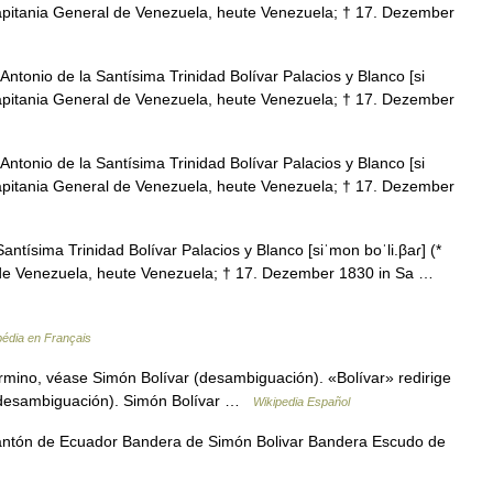
 Capitania General de Venezuela, heute Venezuela; † 17. Dezember
tonio de la Santísima Trinidad Bolívar Palacios y Blanco [si
 Capitania General de Venezuela, heute Venezuela; † 17. Dezember
tonio de la Santísima Trinidad Bolívar Palacios y Blanco [si
 Capitania General de Venezuela, heute Venezuela; † 17. Dezember
tísima Trinidad Bolívar Palacios y Blanco [siˈmon boˈli.βaɾ] (*
l de Venezuela, heute Venezuela; † 17. Dezember 1830 in Sa …
pédia en Français
rmino, véase Simón Bolívar (desambiguación). «Bolívar» redirige
 (desambiguación). Simón Bolívar …
Wikipedia Español
ntón de Ecuador Bandera de Simón Bolivar Bandera Escudo de