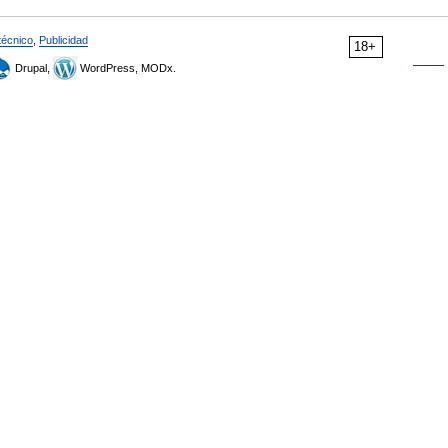
técnico
,
Publicidad
18+
Drupal,
WordPress, MODx.