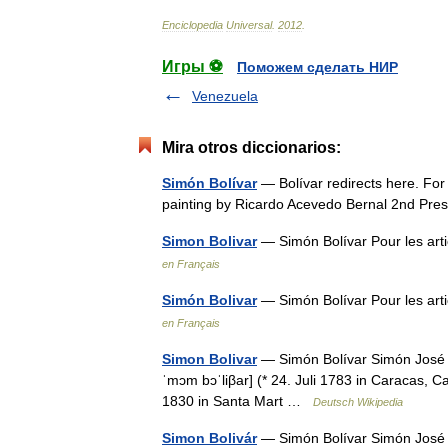
Enciclopedia
Universal
.
2012
.
Игры ⚽
Поможем сделать НИР
Venezuela
Mira otros diccionarios:
Simón Bolívar
— Bolívar redirects here. For 
painting by Ricardo Acevedo Bernal 2nd Pr
Simon Bolivar
— Simón Bolívar Pour les art
en Français
Simón Bolivar
— Simón Bolívar Pour les art
en Français
Simon Bolivar
— Simón Bolívar Simón José An
ˈmɔm bɔˈliβar] (* 24. Juli 1783 in Caracas,
1830 in Santa Mart …
Deutsch Wikipedia
Simon Bolivár
— Simón Bolívar Simón José An