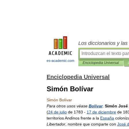
Los diccionarios y la
es-academic.com
Enciclopedia Universal
Enciclopedia Universal
Simón Bolívar
Simón
Bolívar
Para
otros
usos
véase
Bolívar
.
Simón
José
(
24
de
julio
de
1783
-
17
de
diciembre
de
18
territorios
Andinos
frente
a
la
España
coloniz
Libertador
,
nombre
que
comparte
con
José