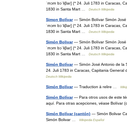
ˈmɔm bɔˈliβar] (* 24. Juli 1783 in Caracas,
1830 in Santa Mart …
Deutsch Wikipedia
Simon Bolívar
— Simón Bolívar Simón José An
ˈmɔm bɔˈliβar] (* 24. Juli 1783 in Caracas,
1830 in Santa Mart …
Deutsch Wikipedia
Simón Bolivar
— Simón Bolívar Simón José An
ˈmɔm bɔˈliβar] (* 24. Juli 1783 in Caracas,
1830 in Santa Mart …
Deutsch Wikipedia
Simón Bolívar
— Simón José Antonio de la San
24. Juli 1783 in Caracas, Capitania Genera
Deutsch Wikipedia
Simón Bolívar
— Traduction à relire …
Wiki
Simón Bolívar
— Para otros usos de este té
aquí. Para otras acepciones, véase Bolívar
Simón Bolívar (cantón)
— Simón Bolivar Ca
Simón Bolivar …
Wikipedia Español